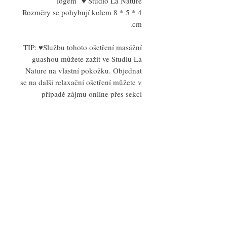
logem ♥ Studio La Nature
Rozměry se pohybují kolem 8 * 5 * 4
cm.
TIP: ♥Službu tohoto ošetření masážní
guashou můžete zažít ve Studiu La
Nature na vlastní pokožku. Objednat
se na další relaxační ošetření můžete v
případě zájmu online přes sekci
služby, nebo telefonicky, na FB či IG.
@studiolanaturecom
Máme i dárkové poukazy.
PRODUCT INFO GUASHA
RITUAL Studio La Nature
Harmonizing wooden
guasha
body GUASHA Studio La Nature