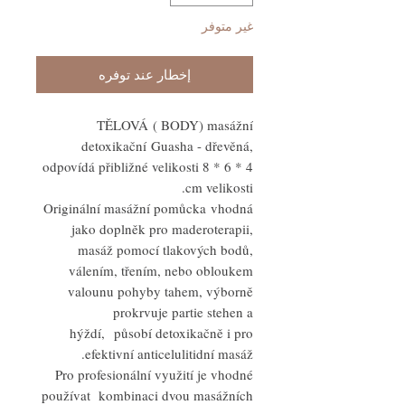
غير متوفر
إخطار عند توفره
TĚLOVÁ ( BODY) masážní
detoxikační Guasha - dřevěná,
odpovídá přibližné velikosti 8 * 6 * 4
cm velikosti.
Originální masážní pomůcka vhodná
jako doplněk pro maderoterapii,
masáž pomocí tlakových bodů,
válením, třením, nebo obloukem
valounu pohyby tahem, výborně
prokrvuje partie stehen a
hýždí, působí detoxikačně i pro
efektivní anticelulitidní masáž.
Pro profesionální využití je vhodné
používat kombinaci dvou masážních