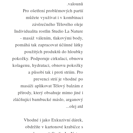
valounů.
Pro ošetření problémových partií
můžete využívat i v kombinaci
závěrečného Tělového oleje
Individualita rostlin Studio La Nature
- masáž válením, tlakovými body,
pomáhá tak zapracovat účiinné látky
použitých produktů do hloubky
pokožky. Podporuje cirkulaci, obnovu
kolagenu, hydrataci, obnovu pokožky
a působí tak i proti striím. Pro
prevenci strií je vhodné po
masáži aplikovat Tělový balzám z
přírody, který obsahuje mimo jiné i
zláčňující bambucké máslo, arganový
olej atd...
Vhodné i jako Exkuzivní dárek,
obdržíte v kartonové krabičce s