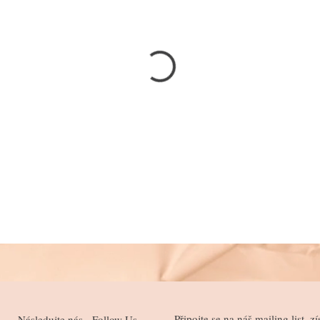
Připojte se na náš mailing list, zí
Následujte nás - Follow Us