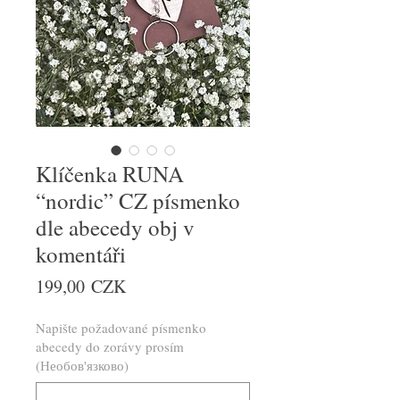
Klíčenka RUNA
“nordic” CZ písmenko
dle abecedy obj v
komentáři
Ціна
199,00 CZK
Napište požadované písmenko
abecedy do zorávy prosím
(Необов'язково)