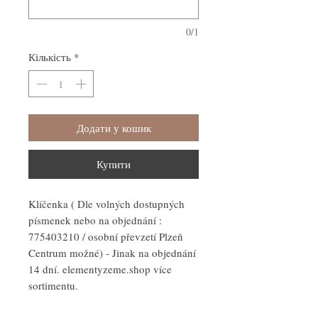
0/1
Кількість
*
Додати у кошик
Купити
Klíčenka ( Dle volných dostupných
písmenek nebo na objednání :
775403210 / osobní převzetí Plzeň
Centrum možné) - Jinak na objednání
14 dní. elementyzeme.shop více
sortimentu.