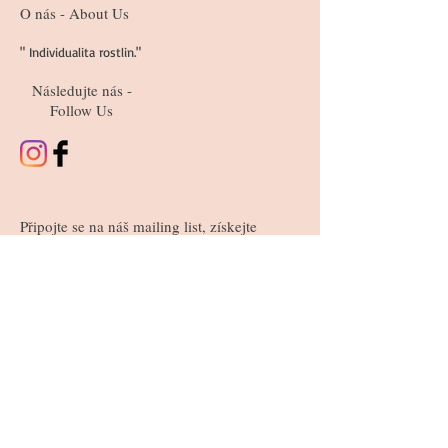
O nás - About Us
" Individualita rostlin."
Následujte nás -
Follow Us
Připojte se na náš mailing list, získejte
novinky a slevové kódy:
Subscribe Now
© 2023 by Sophia. Proudly created with
Wix.com