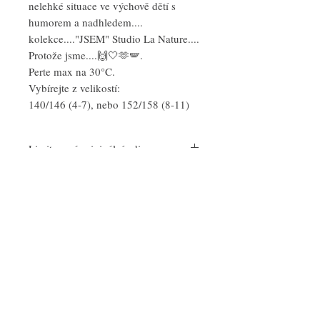
nelehké situace ve výchově dětí s
humorem a nadhledem....
kolekce...."JSEM" Studio La Nature....
Protože jsme....🙌🤍🫶🪽.
Perte max na 30°C.
Vybírejte z velikostí:
140/146 (4-7), nebo 152/158 (8-11)
Limitovaná originální edice
Pouze pár originálních kusů tohoto designu
O nás - About Us
" Individualita rostlin."
Následujte nás -
Follow Us