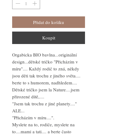
Přidat do košíku
Koupit
Orgabicka BIO bavlna...originální
design...dětské tričko "Přicházím v
míru".... Každý rodič to zná, někdy
jsou děti tak trochu z jiného světa....
berte to s humorem, nadhledem....
Dětské tričko jsem la Nature....jsem
přirozené dítě,....
"Jsem tak trochu z jiné planety...."
ALE...
"Přicházím v míru....".
Myslete na to, rodiče, myslete na
to....mami a tati.... a berte často