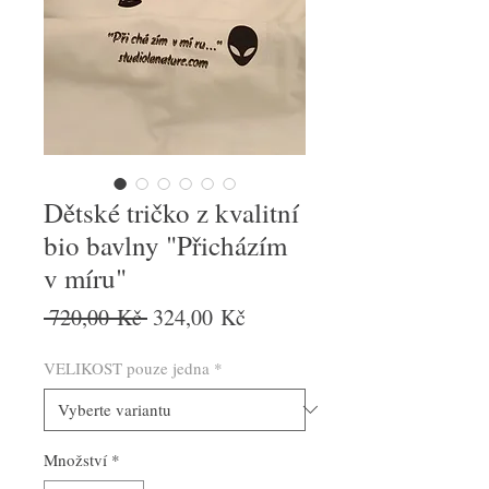
Dětské tričko z kvalitní
bio bavlny "Přicházím
v míru"
Běžná
Zvýhodněná
 720,00 Kč 
324,00 Kč
cena
cena
VELIKOST pouze jedna
*
Množství
*