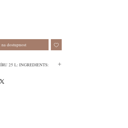
 na dostupnost
RU 25 L: INGREDIENTS:
BIO oleje lisované za studena:
ed Oil: Jojobový olej
 Oil: Mandlový olej
il: Arganový olej
Olej ze semínek révy vinné (vhodný i pro
je antiseptický)
l: Slunečnicový olej
l: Olej z růže z Damašku / Růže