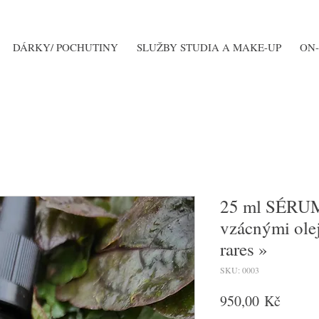
DÁRKY/ POCHUTINY
SLUŽBY STUDIA A MAKE-UP
ON-
25 ml SÉRUM 
vzácnými olej
rares »
SKU: 0003
Cena
950,00 Kč