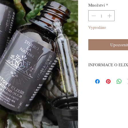
Množství
*
Vyprodáno
Upozornit
INFORMACE O ELIXÍ
Obsahuje velmi kvalitní 
Simmondsia Chinensis Se
Prunus Amygdalus Dulcis
Argania Spinosa Kernel O
Vitis Vinifera Seed Oil: 
aknozní pleť - tento olej 
Tocopherol: Vitamin E
Helianthus Annus Seed Oi
Rosa Damascena Flower Oi
damašské