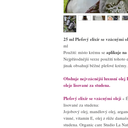
25 ml Pleťový elixír se vzácnými ol
ml
aplikuje na
Použití: místo krému se
Nejpřírodnější verze použití tohot
jinak obsahují běžné pleťové krémy.
Obshuje nejvzácnější luxusní ole
oleje lisované za studena.
Pleťový elixír se vzácnými oleji
« É
lisované za studena:
Jojobový olej, mandlový olej, argan
vinné, vitamin E, olej z růže damaš
studena. Organic care Studio La Na