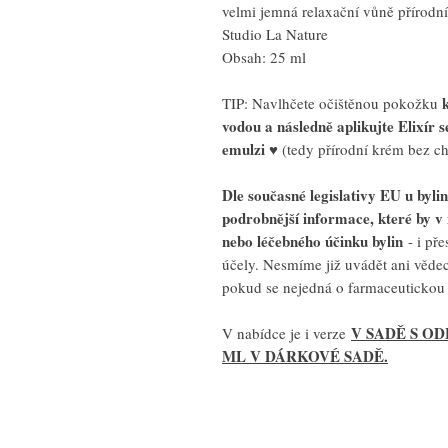
velmi jemná relaxační vůně přírodní
Studio La Nature
Obsah: 25 ml
TIP: Navlhčete očištěnou pokožku
vodou a následně aplikujte Elixír s
emulzi
♥ (tedy přírodní krém bez c
Dle současné legislativy EU u byl
podrobnější informace, které by v
nebo léčebného účinku bylin
- i pře
účely. Nesmíme již uvádět ani věd
pokud se nejedná o farmaceutickou 
V SADĚ S OD
V nabídce je i verze
ML V DÁRKOVÉ SADĚ.