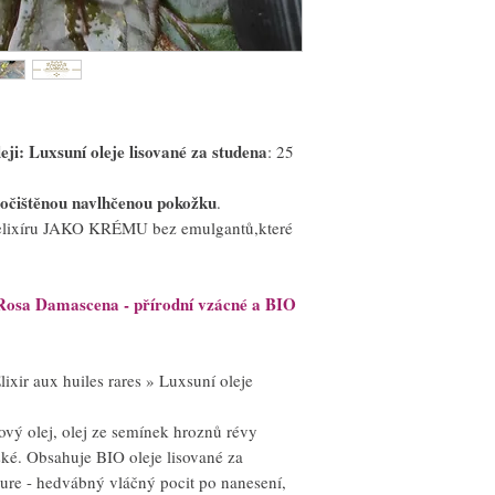
*Složky součástí přírodní
Eugenol , Geraniol: přiro
Rosa Damascena olej z pří
Velmi čisté, přírodní, BIO
pokožku.
Jojobový olej
je velmi k
podobné složení jako je k
eji: Luxsuní oleje lisované za studena
: 25
vyhovuje pro regeneraci 
Mandlový olej
zklidňuje 
pokožku.
 očištěnou navlhčenou pokožku
.
Arganový výživný olej
je
o elixíru JAKO KRÉMU bez emulgantů,které
pokožku
Olej ze semínek révy vin
drobné ranky nebo jizvič
v pokožce.
j Rosa Damascena - přírodní vzácné a BIO
Relaxační přírodní jemná
damašské
v Pleťovém elix
nejen při večerním rituá
lixir aux huiles rares » Luxsuní oleje
vzácné oleje tak budou p
celou noc.
Můžete používat i ráno m
ový olej, olej ze semínek hroznů révy
očištěnou pleť.
ské. Obsahuje BIO oleje lisované za
Pleťový elixír se vzácným
ture - hedvábný vláčný pocit po nanesení,
konzervanty!