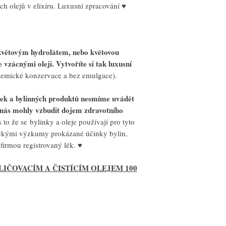
ch olejů v elixíru. Luxusní zpracování ♥
Nanášejte bezdotykově p
kapátka. Pár kapek aplik
obličeje a dekoltu jemno
pokožku), vytvoříte tím e
květovým hydrolátem, nebo květovou
e vzácnými oleji. Vytvoříte si tak luxusní
hemické konzervace a bez emulgace).
inek a bylinných produktů nesmíme uvádět
 nás mohly vzbudit dojem zdravotního
s to že se bylinky a oleje používají pro tyto
eckými výzkumy prokázané účinky bylin,
firmou registrovaný lék. ♥
LIČOVACÍM A ČISTÍCÍM OLEJEM 100