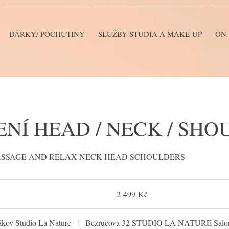
DÁRKY/ POCHUTINY
SLUŽBY STUDIA A MAKE-UP
ON-
NÍ HEAD / NECK / SH
ASSAGE AND RELAX NECK HEAD SCHOULDERS
2 499
českých
2 499 Kč
korun
kov Studio La Nature
|
Bezručova 32 STUDIO LA NATURE Salon