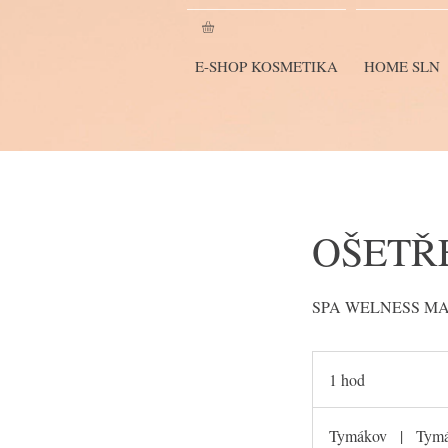
E-SHOP KOSMETIKA
HOME SLN
OŠETŘE
SPA WELNESS M
1 hod
1
h
o
Tymákov
|
Tymá