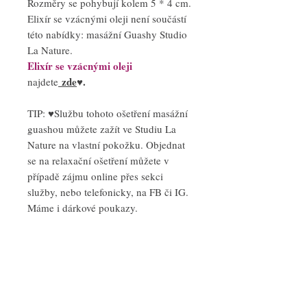
Rozměry se pohybují kolem 5 * 4 cm.
Elixír se vzácnými oleji není součástí
této nabídky: masážní Guashy Studio
La Nature.
Elixír se vzácnými oleji
zde
♥.
najdete
TIP: ♥Službu tohoto ošetření masážní
guashou můžete zažít ve Studiu La
Nature na vlastní pokožku. Objednat
se na relaxační ošetření můžete v
případě zájmu online přes sekci
služby, nebo telefonicky, na FB či IG.
Máme i dárkové poukazy.
PRODUCT INFO GUASHA
RITUAL Studio La Nature