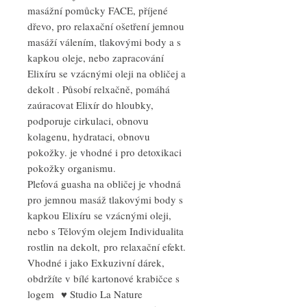
masážní pomůcky FACE, příjené
dřevo, pro relaxační ošetření jemnou
masáží válením, tlakovými body a s
kapkou oleje, nebo zapracování
Elixíru se vzácnými oleji na obličej a
dekolt . Působí relxačně, pomáhá
zaúracovat Elixír do hloubky,
podporuje cirkulaci, obnovu
kolagenu, hydrataci, obnovu
pokožky. je vhodné i pro detoxikaci
pokožky organismu.
Pleťová guasha na obličej je vhodná
pro jemnou masáž tlakovými body s
kapkou Elixíru se vzácnými oleji,
nebo s Tělovým olejem Individualita
rostlin na dekolt, pro relaxační efekt.
Vhodné i jako Exkuzivní dárek,
obdržíte v bílé kartonové krabičce s
logem ♥ Studio La Nature