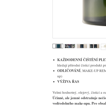
KAŽDODENNÍ ČIŠTĚNÍ PLE
hledají přírodní čistící produkt p
ODLIČOVÁNÍ
, MAKE-UP REMO
up)
VÝŽIVA ŘAS
Velmi hodnotný, olejový, čistící a o
Účinně, ale jemně odstraňuje nečis
voděodolného make-upu. Pro obsah 