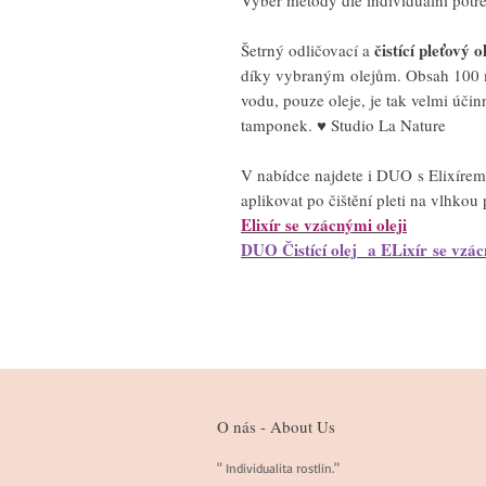
čistící pleťový o
Šetrný odličovací a
díky vybraným olejům. Obsah 100 
vodu, pouze oleje, je tak velmi účin
tamponek. ♥ Studio La Nature
V nabídce najdete i DUO s Elixírem
aplikovat po čištění pleti na vlhko
Elixír se vzácnými oleji
DUO Čistící olej a ELixír se vzác
O nás - About Us
" Individualita rostlin."