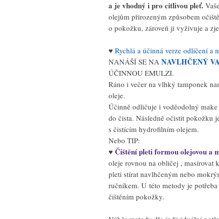
a je vhodný i pro citlivou pleť.
Vaše
olejům přirozeným způsobem očištěn
o pokožku, zároveň ji vyživuje a zj
♥
Rychlá a účinná verze odlíčení a 
NAVLHČENÝ V
NANÁŠÍ SE NA
ÚČINNOU EMULZI.
Ráno i večer na vlhký tamponek nan
oleje.
Účinně odličuje i voděodolný make
do čista. Následně očistit pokožku
s čistícím hydrofilním olejem.
Nebo TIP:
Čištění pleti formou olejovou a
♥
oleje rovnou na obličej , masírovat 
pleti stírat navlhčeným nebo mokr
ručníkem. U této metody je potřeb
čištěním pokožky.
Výběr metody dle individuální potř