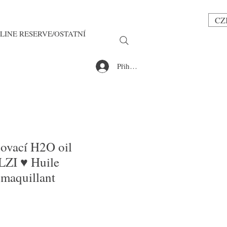
CZ
LINE RESERVE/OSTATNÍ
Přihlásit se
ičovací H2O oil
ZI ♥ Huile
émaquillant