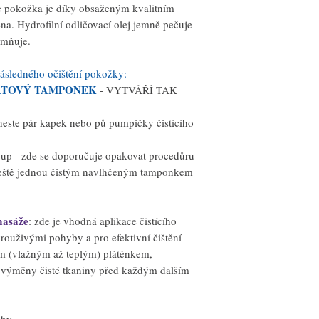
 pokožka je díky obsaženým kvalitním
a. Hydrofilní odličovací olej jemně pečuje
emňuje.
následného očištění pokožky:
ATOVÝ TAMPONEK
- VYTVÁŘÍ TAK
este pár kapek nebo pů pumpičky čistícího
 up - zde se doporučuje opakovat procedůru
 ještě jednou čistým navlhčeným tamponkem
 masáže
: zde je vhodná aplikace čistícího
krouživými pohyby a pro efektivní čištění
ým (vlažným až teplým) pláténkem,
a výměny čisté tkaniny před každým dalším
eby.