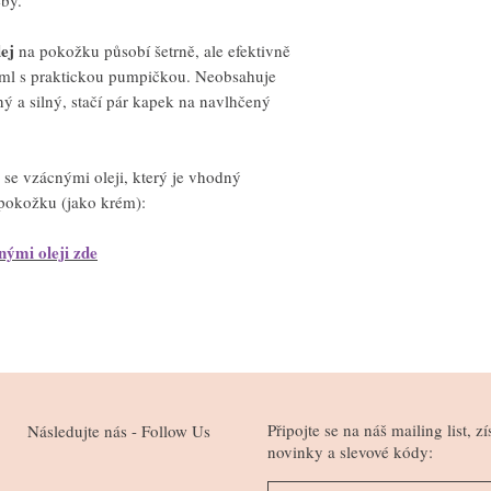
lej
na pokožku působí šetrně, ale efektivně
ml s praktickou pumpičkou. Neobsahuje
ný a silný, stačí pár kapek na navlhčený
 se vzácnými oleji, který je vhodný
u pokožku (jako krém):
nými oleji zde
Připojte se na náš mailing list, zí
Následujte nás - Follow Us
novinky a slevové kódy: