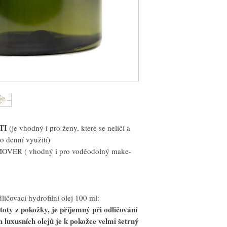
TI
(je vhodný i pro ženy, které se nelíčí a
ro denní využití)
VER ( vhodný i pro voděodolný make-
dličovací hydrofilní olej 100 ml:
toty z pokožky, je příjemný při odličování
luxusních olejů je k pokožce velmi šetrný