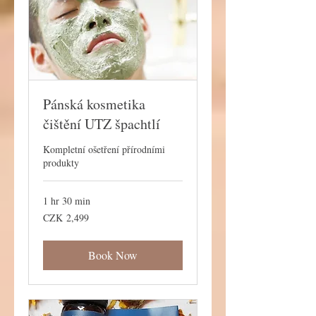
Pánská kosmetika
čištění UTZ špachtlí
Kompletní ošetření přírodními
produkty
1 hr 30 min
2,499
CZK 2,499
Czech
korunas
Book Now