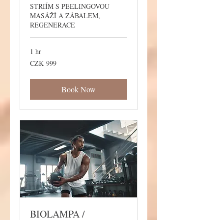
STRIÍM S PEELINGOVOU
MASÁŽÍ A ZÁBALEM,
REGENERACE
1 hr
999
CZK 999
Czech
korunas
Book Now
BIOLAMPA /