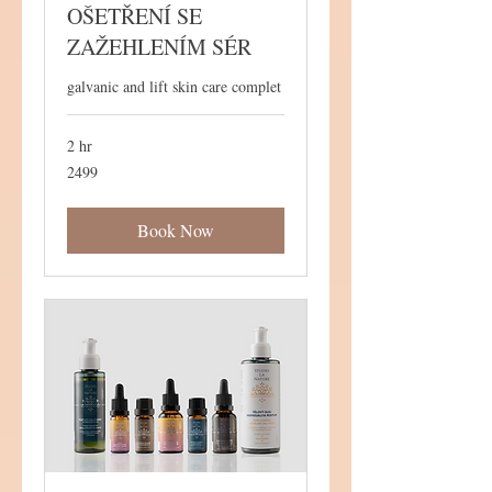
OŠETŘENÍ SE
ZAŽEHLENÍM SÉR
galvanic and lift skin care complet
2 hr
2499
2499
Book Now