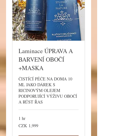
Laminace ÚPRAVA A
BARVENÍ OBOČÍ
+MASKA
ČISTÍCÍ PÉČE NA DOMA 10
ML JAKO DÁREK S
RICINOVÝM OLEJEM
PODPORUJÍCÍ VÝŽIVU OBOČÍ
A RŮST ŘAS
1 hr
1,999
CZK 1,999
Czech
korunas