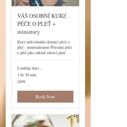
VÁŠ OSOBNÍ KURZ
PÉČE O PLEŤ +
miniatury
Kurz individuální domácí péče o
pleť - minimalismus Přírodní péče
o pleť jako základ zdravé pleti
Loading days...
1 hr 30 min
2499
2499
Book Now