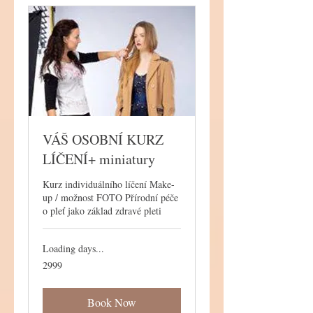
VÁŠ OSOBNÍ KURZ
LÍČENÍ+ miniatury
Kurz individuálního líčení Make-
up / možnost FOTO Přírodní péče
o pleť jako základ zdravé pleti
Loading days...
2999
2999
Book Now