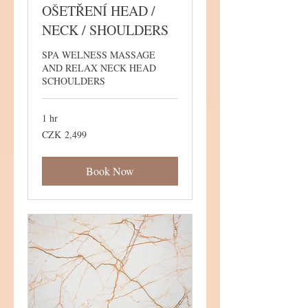
OŠETŘENÍ HEAD /
NECK / SHOULDERS
SPA WELNESS MASSAGE
AND RELAX NECK HEAD
SCHOULDERS
1 hr
2,499
CZK 2,499
Czech
korunas
Book Now