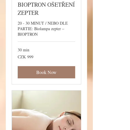
BIOPTRON OŠETŘENÍ
ZEPTER
20 - 30 MINUT / NEBO DLE
PARTIE: Biolampa zepter –
BIOPTRON
30 min
999
CZK 999
Czech
korunas
Book Now