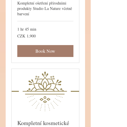
Kompletní ošetření přírodními
produkty Studio La Nature včetně
barvení
1 hr 45 min
1,900
CZK 1,900
Czech
korunas
Book Now
Kompletní kosmetické