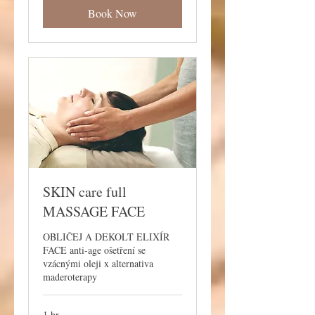
Book Now
SKIN care full
MASSAGE FACE
OBLIČEJ A DEKOLT ELIXÍR
FACE anti-age ošetření se
vzácnými oleji x alternativa
maderoterapy
1 hr