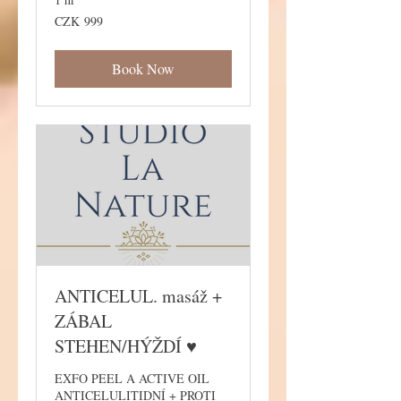
999
CZK 999
Czech
korunas
Book Now
ANTICELUL. masáž +
ZÁBAL
STEHEN/HÝŽDÍ ♥
EXFO PEEL A ACTIVE OIL
ANTICELULITIDNÍ + PROTI