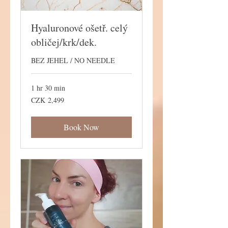
Hyaluronové ošetř. celý
obličej/krk/dek.
BEZ JEHEL / NO NEEDLE
1 hr 30 min
2,499
CZK 2,499
Czech
korunas
Book Now