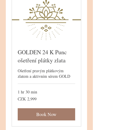
GOLDEN 24 K Punc
ošetření plátky zlata
Ošetření pravým plátkovým
zlatem a aktivním sérem GOLD
1 hr 30 min
2,999
CZK 2,999
Czech
korunas
Book Now