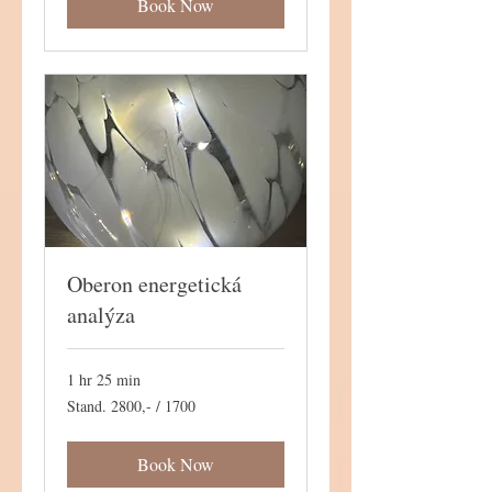
Book Now
Oberon energetická
analýza
1 hr 25 min
Stand.
Stand. 2800,- / 1700
2800,-
/
1700
Book Now