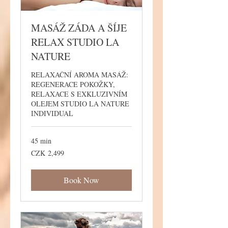
MASÁŽ ZÁDA A ŠÍJE
RELAX STUDIO LA
NATURE
RELAXAČNÍ AROMA MASÁŽ:
REGENERACE POKOŽKY,
RELAXACE S EXKLUZIVNÍM
OLEJEM STUDIO LA NATURE
INDIVIDUAL
45 min
2,499
CZK 2,499
Czech
korunas
Book Now