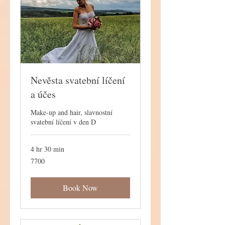
Nevěsta svatební líčení
a účes
Make-up and hair, slavnostní
svatební líčení v den D
4 hr 30 min
7700
7700
Book Now