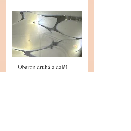
Oberon druhá a další
navstěva…
1 hr
2000-
2000-2300
2300
Book Now