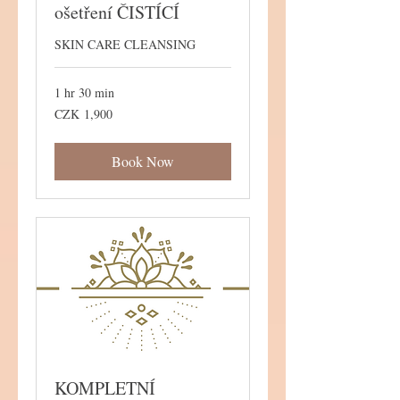
ošetření ČISTÍCÍ
SKIN CARE CLEANSING
1 hr 30 min
1,900
CZK 1,900
Czech
korunas
Book Now
KOMPLETNÍ