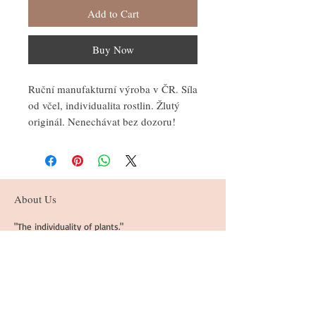
Add to Cart
Buy Now
Ruční manufakturní výroba v ČR. Síla
od včel, individualita rostlin. Žlutý
originál. Nenechávat bez dozoru!
About Us
"The individuality of plants."
Follow us - Follow
Us
@STUDIOLANAT
URECOM