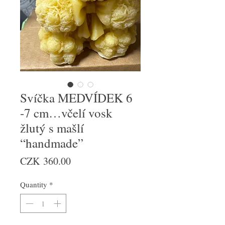
Svíčka MEDVÍDEK 6
-7 cm…včelí vosk
žlutý s mašlí
“handmade”
Price
CZK 360.00
Quantity
*